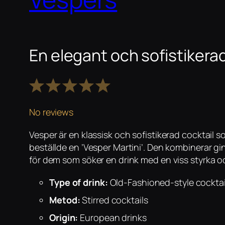
En elegant och sofistikerad
1
2
3
4
5
Star
Stars
Stars
Stars
Stars
No reviews
Vesper är en klassisk och sofistikerad cocktail
beställde en ’Vesper Martini’. Den kombinerar gin
för dem som söker en drink med en viss styrka o
Type of drink:
Old-Fashioned-style cocktai
Metod:
Stirred cocktails
Origin:
European drinks