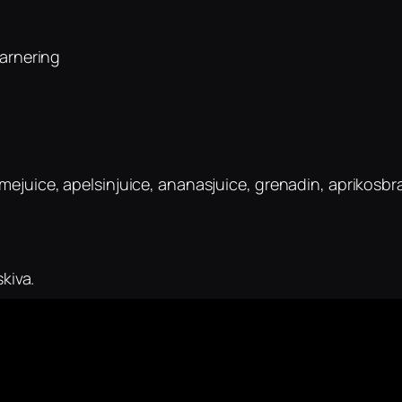
garnering
 limejuice, apelsinjuice, ananasjuice, grenadin, aprikosb
kiva.