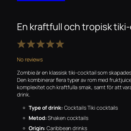
En kraftfull och tropisk tiki
1
2
3
4
5
Star
Stars
Stars
Stars
Stars
No reviews
Zombie är en klassisk tiki-cocktail som skapade
Den kombinerar flera typer av rom med fruktjuice
komplexitet och kraftfulla smak, samt för att var
drink.
Type of drink:
Cocktails Tiki cocktails
Metod:
Shaken cocktails
Origin:
Caribbean drinks