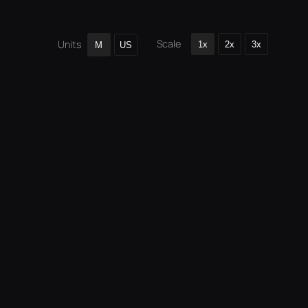
Scale
Units
1x
2x
3x
M
US