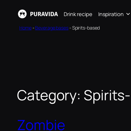
Skip
Drink recipe
Inspiration
to
content
Home
-
Beverage bases
-
Spirits-based
Category:
Spirits
Zombie