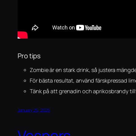
Pro tips
Zombie är en stark drink, så justera mängd
För bästa resultat, använd färskpressad lim
Tänk på att grenadin och aprikosbrandy tillf
January 25, 2025
Vespers