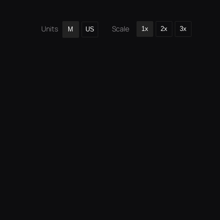
Scale
Units
1x
2x
3x
M
US