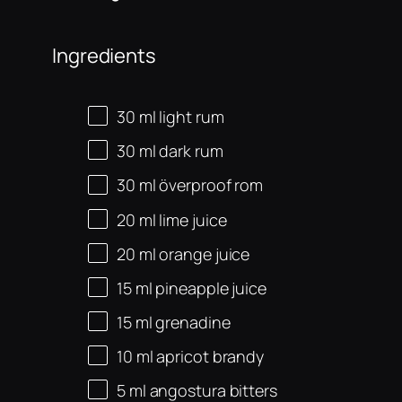
Ingredients
30
ml
light rum
30
ml
dark rum
30
ml
överproof rom
20
ml
lime juice
20
ml
orange juice
15
ml
pineapple juice
15
ml
grenadine
10
ml
apricot brandy
5
ml
angostura bitters