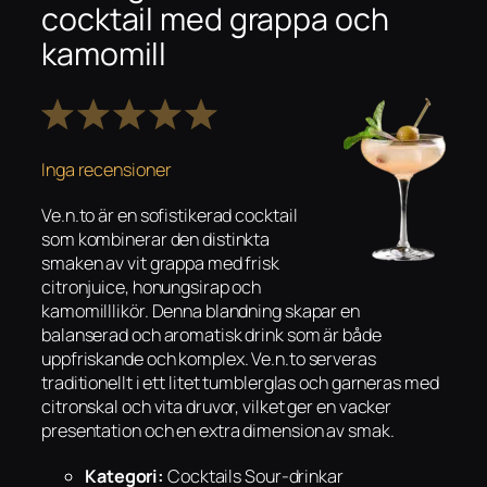
cocktail med grappa och
kamomill
1
2
3
4
5
Stjärna
Stjärnor
Stjärnor
Stjärnor
Stjärnor
Inga recensioner
Ve.n.to är en sofistikerad cocktail
som kombinerar den distinkta
smaken av vit grappa med frisk
citronjuice, honungsirap och
kamomilllikör. Denna blandning skapar en
balanserad och aromatisk drink som är både
uppfriskande och komplex. Ve.n.to serveras
traditionellt i ett litet tumblerglas och garneras med
citronskal och vita druvor, vilket ger en vacker
presentation och en extra dimension av smak.
Kategori:
Cocktails Sour-drinkar