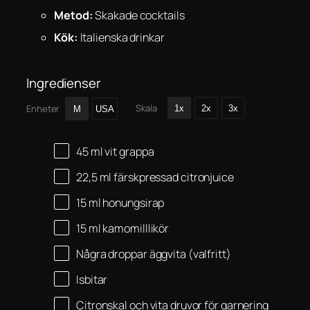
Metod:
Skakade cocktails
Kök:
Italienska drinkar
Ingredienser
Skala
Enheter
1x
2x
3x
M
USA
45
ml
vit grappa
22
,5 ml färskpressad citronjuice
15
ml
honungsirap
15
ml
kamomilllikör
Några droppar äggvita (valfritt)
Isbitar
Citronskal och vita druvor för garnering