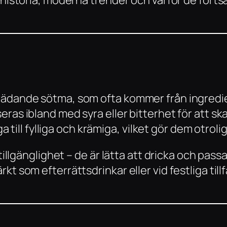
ädande sötma, som ofta kommer från ingrediens
eras ibland med syra eller bitterhet för att s
ga till fylliga och krämiga, vilket gör dem otrol
 tillgänglighet – de är lätta att dricka och pas
t som efterrättsdrinkar eller vid festliga tillf