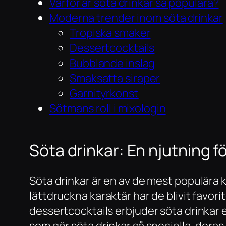
Varför är söta drinkar så populära?
Moderna trender inom söta drinkar
Tropiska smaker
Dessertcocktails
Bubblande inslag
Smaksatta siraper
Garnityrkonst
Sötmans roll i mixologin
Söta drinkar: En njutning fö
Söta drinkar är en av de mest populära 
lättdruckna karaktär har de blivit favori
dessertcocktails erbjuder söta drinkar en
som gör söta drinkar så speciella, deras