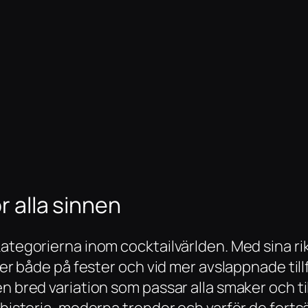
r alla sinnen
kategorierna inom cocktailvärlden. Med sina ri
ter både på fester och vid mer avslappnade tillfä
 bred variation som passar alla smaker och tillf
 historia, moderna trender och varför de fortsä