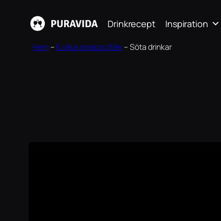
Hoppa
Drinkrecept
Inspiration
till
innehåll
Hem
–
6 olika smakprofiler
–
Söta drinkar