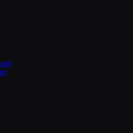
stif)
if)