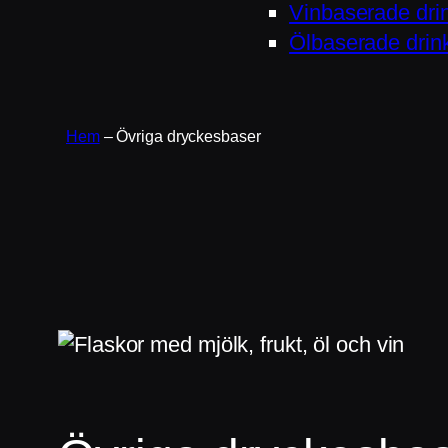
Vinbaserade dri
Ölbaserade drin
Hem
–
Övriga dryckesbaser