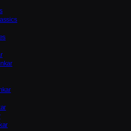
ls
assics
es
r
nkar
nkar
kar
r
kar