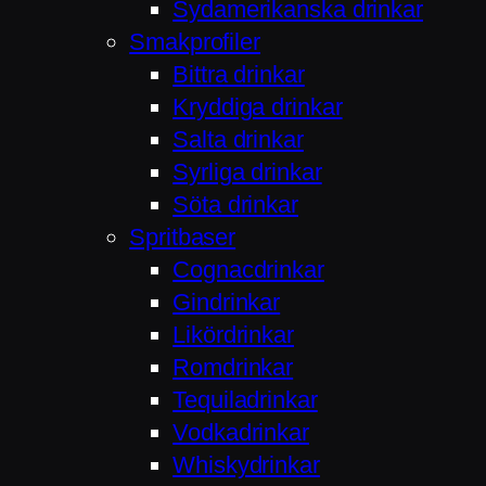
Sydamerikanska drinkar
Smakprofiler
Bittra drinkar
Kryddiga drinkar
Salta drinkar
Syrliga drinkar
Söta drinkar
Spritbaser
Cognacdrinkar
Gindrinkar
Likördrinkar
Romdrinkar
Tequiladrinkar
Vodkadrinkar
Whiskydrinkar