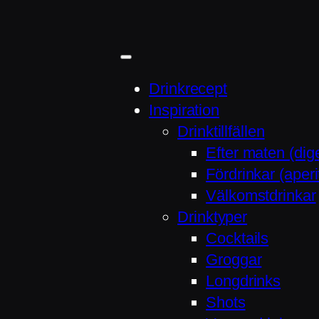
Hoppa
till
innehåll
Drinkrecept
Inspiration
Drinktillfällen
Efter maten (dige
Fördrinkar (aperit
Välkomstdrinkar
Drinktyper
Cocktails
Groggar
Longdrinks
Shots