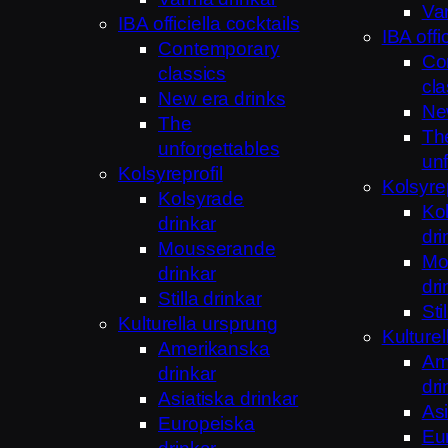
Va
IBA officiella cocktails
IBA offi
Contemporary
Co
classics
cla
New era drinks
Ne
The
Th
unforgettables
unf
Kolsyreprofil
Kolsyrep
Kolsyrade
Ko
drinkar
dri
Mousserande
Mo
drinkar
dri
Stilla drinkar
Sti
Kulturella ursprung
Kulture
Amerikanska
Am
drinkar
dri
Asiatiska drinkar
Asi
Europeiska
Eu