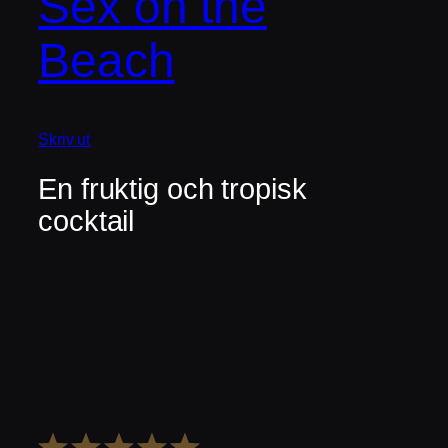
Sex on the
Beach
Skriv ut
En fruktig och tropisk
cocktail
1
2
3
4
5