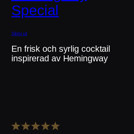
Special
Skriv ut
En frisk och syrlig cocktail
inspirerad av Hemingway
1
2
3
4
5
Stjärna
Stjärnor
Stjärnor
Stjärnor
Stjärnor