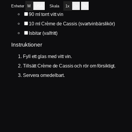
Enheter
M
USA
Skala
1x
2x
3x
90
ml
torrt vitt vin
10
ml
Crème de Cassis (svartvinbärslikör)
Isbitar (valfritt)
Instruktioner
Fyll ett glas med vitt vin.
Tillsätt Crème de Cassis och rör om försiktigt.
Servera omedelbart.