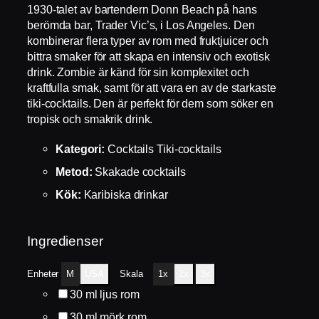
1930-talet av bartendern Donn Beach på hans
berömda bar, Trader Vic’s, i Los Angeles. Den
kombinerar flera typer av rom med fruktjuicer och
bittra smaker för att skapa en intensiv och exotisk
drink. Zombie är känd för sin komplexitet och
kraftfulla smak, samt för att vara en av de starkaste
tiki-cocktails. Den är perfekt för dem som söker en
tropisk och smakrik drink.
Kategori:
Cocktails Tiki-cocktails
Metod:
Skakade cocktails
Kök:
Karibiska drinkar
Ingredienser
Enheter
M
USA
Skala
1x
2x
3x
30
ml
ljus rom
30
ml
mörk rom