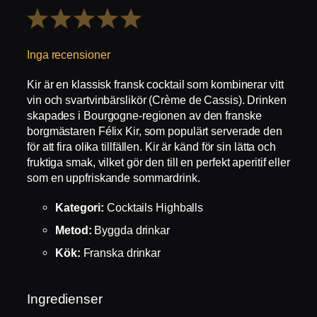
1
2
3
4
5
Stjärna
Stjärnor
Stjärnor
Stjärnor
Stjärnor
Inga recensioner
Kir är en klassisk fransk cocktail som kombinerar vitt
vin och svartvinbärslikör (Crème de Cassis). Drinken
skapades i Bourgogne-regionen av den franske
borgmästaren Félix Kir, som populärt serverade den
för att fira olika tillfällen. Kir är känd för sin lätta och
fruktiga smak, vilket gör den till en perfekt aperitif eller
som en uppfriskande sommardrink.
Kategori:
Cocktails Highballs
Metod:
Byggda drinkar
Kök:
Franska drinkar
Ingredienser