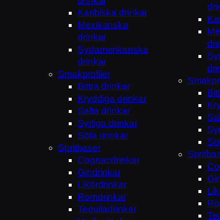
drinkar
dri
Karibiska drinkar
Kar
Mexikanska
Me
drinkar
dri
Sydamerikanska
Sy
drinkar
dri
Smakprofiler
Smakpro
Bittra drinkar
Bit
Kryddiga drinkar
Kry
Salta drinkar
Sal
Syrliga drinkar
Syr
Söta drinkar
Söt
Spritbaser
Spritba
Cognacdrinkar
Co
Gindrinkar
Gi
Likördrinkar
Lik
Romdrinkar
Ro
Tequiladrinkar
Teq