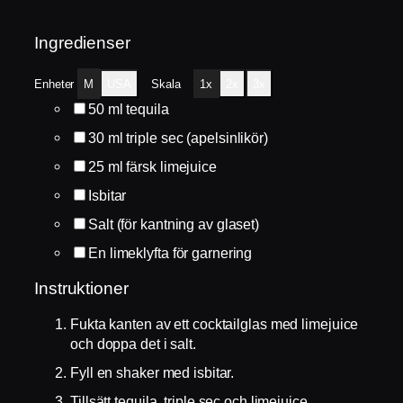
Ingredienser
Enheter
M
USA
Skala
1x
2x
3x
50
ml
tequila
30
ml
triple sec (apelsinlikör)
25
ml
färsk limejuice
Isbitar
Salt (för kantning av glaset)
En limeklyfta för garnering
Instruktioner
Fukta kanten av ett cocktailglas med limejuice
och doppa det i salt.
Fyll en shaker med isbitar.
Tillsätt tequila, triple sec och limejuice.