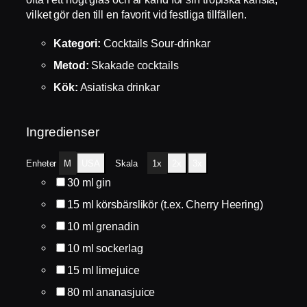
vilket gör den till en favorit vid festliga tillfällen.
Kategori:
Cocktails Sour-drinkar
Metod:
Skakade cocktails
Kök:
Asiatiska drinkar
Ingredienser
Enheter
M
USA
Skala
1x
2x
3x
30
ml
gin
15
ml
körsbärslikör (t.ex. Cherry Heering)
10
ml
grenadin
10
ml
sockerlag
15
ml
limejuice
80
ml
ananasjuice