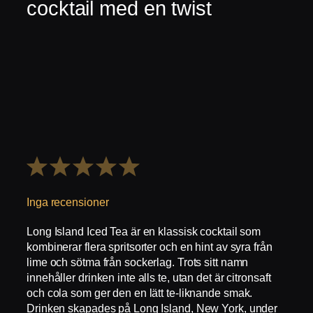
cocktail med en twist
1
2
3
4
5
Stjärna
Stjärnor
Stjärnor
Stjärnor
Stjärnor
Inga recensioner
Long Island Iced Tea är en klassisk cocktail som
kombinerar flera spritsorter och en hint av syra från
lime och sötma från sockerlag. Trots sitt namn
innehåller drinken inte alls te, utan det är citronsaft
och cola som ger den en lätt te-liknande smak.
Drinken skapades på Long Island, New York, under