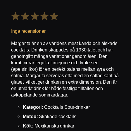
1
2
3
4
5
Stjärna
Stjärnor
Stjärnor
Stjärnor
Stjärnor
Inga recensioner
Margarita är en av världens mest kända och älskade
cocktails. Drinken skapades på 1930-talet och har
genomgått många variationer genom åren. Den
kombinerar tequila, limejuice och triple sec
(apelsinlikör) för en perfekt balans mellan syra och
sötma. Margarita serveras ofta med en saltad kant på
glaset, vilket ger drinken en extra dimension. Den är
en utmärkt drink för både festliga tillfällen och
avkopplande sommardagar.
Kategori:
Cocktails Sour-drinkar
Metod:
Skakade cocktails
Kök:
Mexikanska drinkar