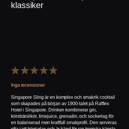
klassiker
1
2
3
4
5
Stjärna
Stjärnor
Stjärnor
Stjärnor
Stjärnor
Inga recensioner
Singapore Sling är en komplex och smakrik cocktail
som skapades på början av 1900-talet på Raffles
Hotel i Singapore. Drinken kombinerar gin,
körsbärslikör, limejuice, grenadin, och sockerlag för
en balanserad men kraftfull smakprofil. Den serveras
ofta i ett högt glas och är känd för sin tropiska känsla,