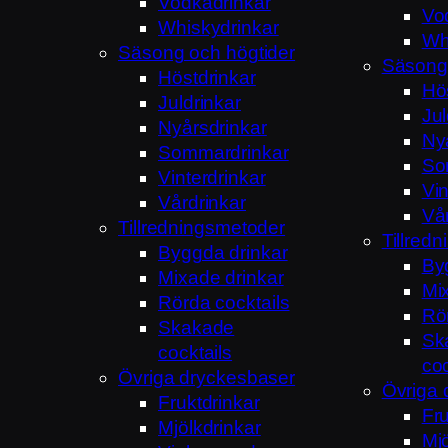
Vodkadrinkar
Vo
Whiskydrinkar
Wh
Säsong och högtider
Säsong 
Höstdrinkar
Hö
Juldrinkar
Jul
Nyårsdrinkar
Ny
Sommardrinkar
So
Vinterdrinkar
Vin
Vårdrinkar
Vå
Tillredningsmetoder
Tillred
Byggda drinkar
By
Mixade drinkar
Mi
Rörda cocktails
Rör
Skakade
Sk
cocktails
coc
Övriga dryckesbaser
Övriga 
Fruktdrinkar
Fru
Mjölkdrinkar
Mjö