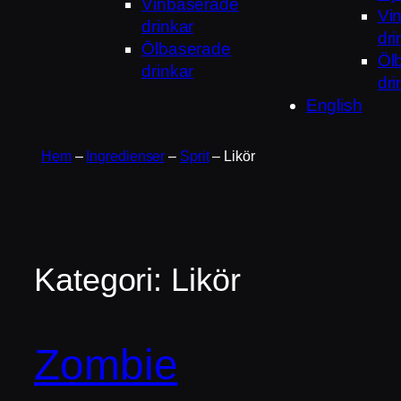
Vinbaserade
Vi
drinkar
dri
Ölbaserade
Öl
drinkar
dri
English
Hem
–
Ingredienser
–
Sprit
–
Likör
Kategori:
Likör
Zombie