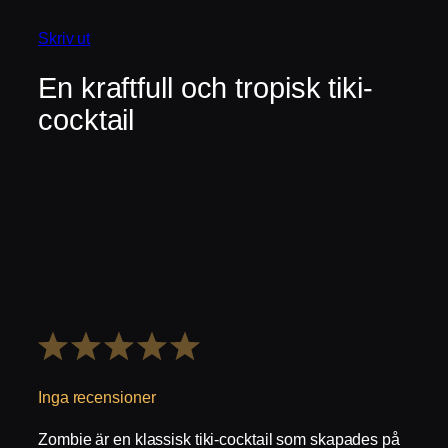
Skriv ut
En kraftfull och tropisk tiki-
cocktail
1
2
3
4
5
Stjärna
Stjärnor
Stjärnor
Stjärnor
Stjärnor
Inga recensioner
Zombie är en klassisk tiki-cocktail som skapades på