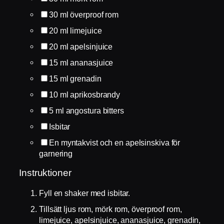
30
ml
överproof rom
20
ml
limejuice
20
ml
apelsinjuice
15
ml
ananasjuice
15
ml
grenadin
10
ml
aprikosbrandy
5
ml
angostura bitters
Isbitar
En myntakvist och en apelsinskiva för
garnering
Instruktioner
Fyll en shaker med isbitar.
Tillsätt ljus rom, mörk rom, överproof rom,
limejuice, apelsinjuice, ananasjuice, grenadin,