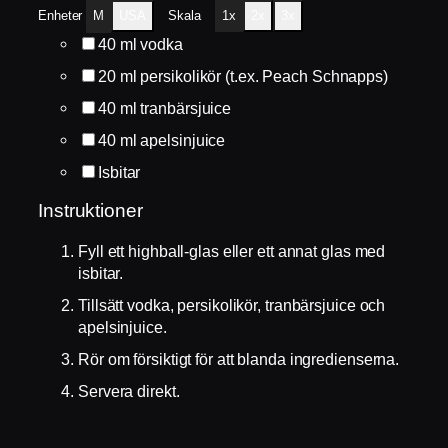
Enheter
M
USA
Skala
1x
2x
3x
40
ml
vodka
20
ml
persikolikör (t.ex. Peach Schnapps)
40
ml
tranbärsjuice
40
ml
apelsinjuice
Isbitar
Instruktioner
Fyll ett highball-glas eller ett annat glas med
isbitar.
Tillsätt vodka, persikolikör, tranbärsjuice och
apelsinjuice.
Rör om försiktigt för att blanda ingredienserna.
Servera direkt.