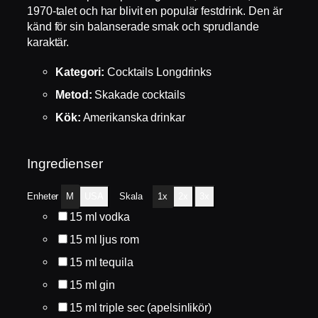
1970-talet och har blivit en populär festdrink. Den är
känd för sin balanserade smak och sprudlande
karaktär.
Kategori:
Cocktails Longdrinks
Metod:
Skakade cocktails
Kök:
Amerikanska drinkar
Ingredienser
Enheter
M
USA
Skala
1x
2x
3x
15
ml
vodka
15
ml
ljus rom
15
ml
tequila
15
ml
gin
15
ml
triple sec (apelsinlikör)