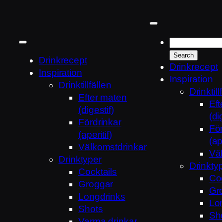
Hoppa
till
innehåll
Drinkrecept
Drinkrecept
Inspiration
Inspiration
Drinktillfällen
Drinktill
Efter maten
Ef
(digestif)
(di
Fördrinkar
För
(aperitif)
(ap
Välkomstdrinkar
Vä
Drinktyper
Drinkty
Cocktails
Coc
Groggar
Gr
Longdrinks
Lo
Shots
Sh
Varma drinkar