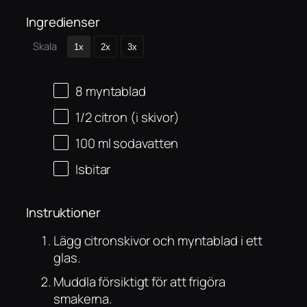
Ingredienser
Skala
1x
2x
3x
8
myntablad
1/2
citron (i skivor)
100
ml
sodavatten
Isbitar
Instruktioner
Lägg citronskivor och myntablad i ett
glas.
Muddla försiktigt för att frigöra
smakerna.