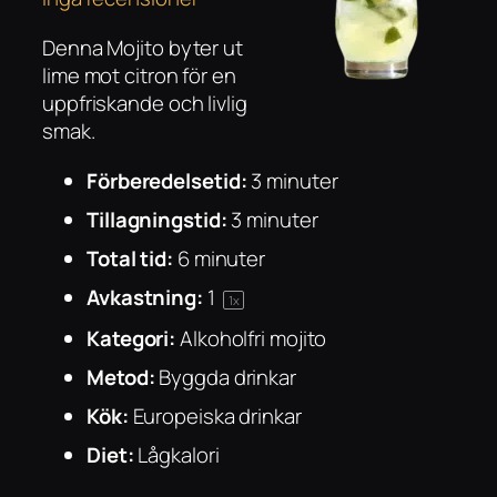
Denna Mojito byter ut
lime mot citron för en
uppfriskande och livlig
smak.
Förberedelsetid:
3 minuter
Tillagningstid:
3 minuter
Total tid:
6 minuter
Avkastning:
1
1
x
Kategori:
Alkoholfri mojito
Metod:
Byggda drinkar
Kök:
Europeiska drinkar
Diet:
Lågkalori