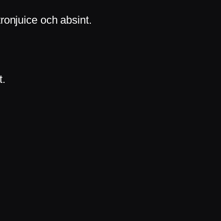
itronjuice och absint.
t.