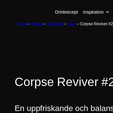
Hoppa
Drinkrecept
Inspiration
till
innehåll
Hem
–
Drinkar
–
Cocktails
–
Sour
–
Corpse Reviver #2
Corpse Reviver #
En uppfriskande och balans