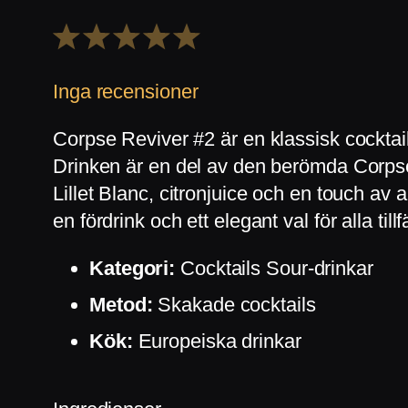
1
2
3
4
5
Stjärna
Stjärnor
Stjärnor
Stjärnor
Stjärnor
Inga recensioner
Corpse Reviver #2 är en klassisk cockta
Drinken är en del av den berömda Corpse
Lillet Blanc, citronjuice och en touch a
en fördrink och ett elegant val för alla tillf
Kategori:
Cocktails Sour-drinkar
Metod:
Skakade cocktails
Kök:
Europeiska drinkar