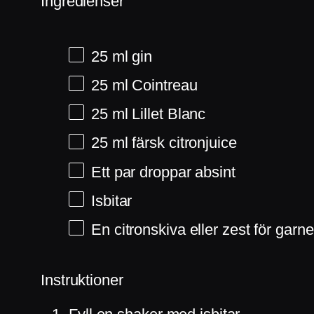
Ingredienser
25
ml
gin
25
ml
Cointreau
25
ml
Lillet Blanc
25
ml
färsk citronjuice
Ett par droppar absint
Isbitar
En citronskiva eller zest för garne
Instruktioner