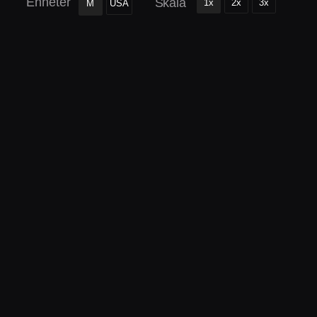
Enheter
Skala
1x
2x
3x
M
USA