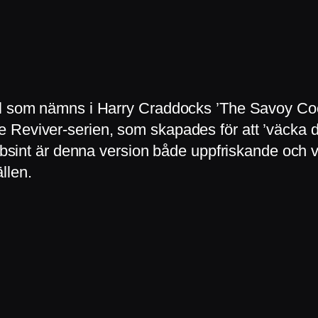
il som nämns i Harry Craddocks ’The Savoy Cock
 Reviver-serien, som skapades för att ’väcka d
v absint är denna version både uppfriskande och
ällen.