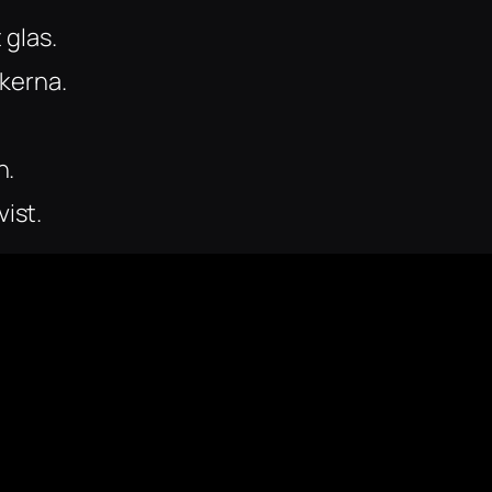
 glas.
akerna.
n.
ist.