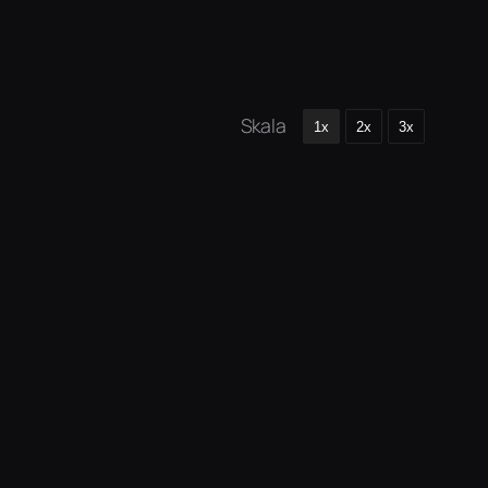
Skala
1x
2x
3x