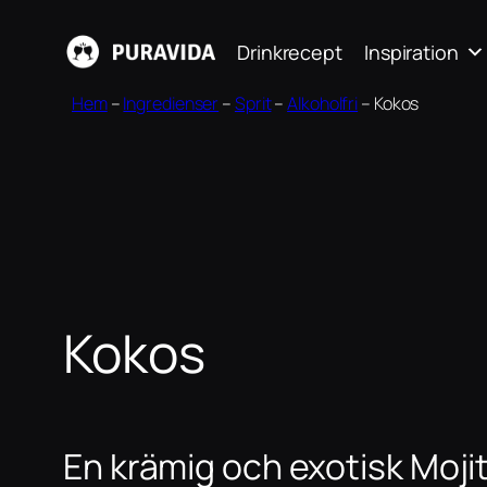
Hoppa
Drinkrecept
Inspiration
till
innehåll
Hem
–
Ingredienser
–
Sprit
–
Alkoholfri
–
Kokos
Kokos
En krämig och exotisk Moji