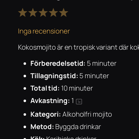
1
2
3
4
5
Stjärna
Stjärnor
Stjärnor
Stjärnor
Stjärnor
Inga recensioner
Kokosmojito är en tropisk variant där k
Förberedelsetid:
5 minuter
Tillagningstid:
5 minuter
Total tid:
10 minuter
Avkastning:
1
1
x
Kategori:
Alkoholfri mojito
Metod:
Byggda drinkar