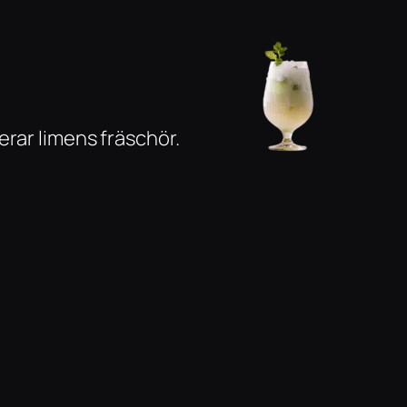
erar limens fräschör.