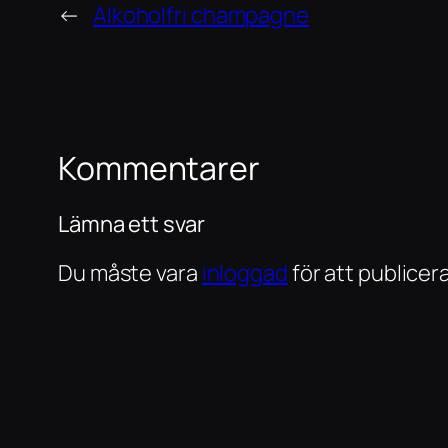
←
Alkoholfri champagne
Kommentarer
Lämna ett svar
Du måste vara
inloggad
för att publice