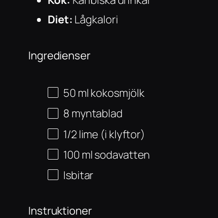
Kök:
Karibiska drinkar
Diet:
Lågkalori
Ingredienser
50
ml
kokosmjölk
8
myntablad
1/2
lime (i klyftor)
100
ml
sodavatten
Isbitar
Instruktioner