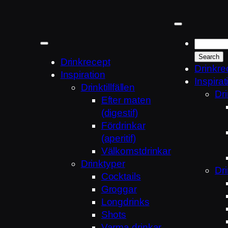
Hoppa
till
innehåll
Drinkrecept
Drinkre
Inspiration
Inspirat
Drinktillfällen
Dri
Efter maten
(digestif)
Fördrinkar
(aperitif)
Välkomstdrinkar
Drinktyper
Dr
Cocktails
Groggar
Longdrinks
Shots
Varma drinkar