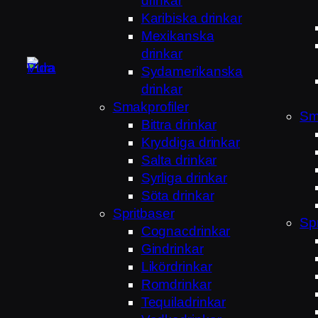
drinkar
Karibiska drinkar
Mexikanska
drinkar
Sydamerikanska
drinkar
Smakprofiler
Sm
Bittra drinkar
Kryddiga drinkar
Salta drinkar
Syrliga drinkar
Söta drinkar
Spritbaser
Sp
Cognacdrinkar
Gindrinkar
Likördrinkar
Romdrinkar
Tequiladrinkar