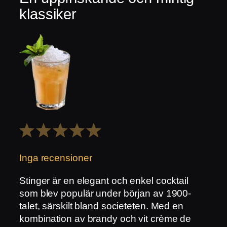
klassiker
1
2
3
4
5
Stjärna
Stjärnor
Stjärnor
Stjärnor
Stjärnor
Inga recensioner
Stinger är en elegant och enkel cocktail
som blev populär under början av 1900-
talet, särskilt bland societeten. Med en
kombination av brandy och vit crème de