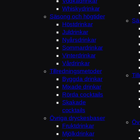
Vodkadrinkar
Whiskydrinkar
Säsong och högtider
Sä
Höstdrinkar
Juldrinkar
Nyårsdrinkar
Sommardrinkar
Vinterdrinkar
Vårdrinkar
Tillredningsmetoder
Ti
Byggda drinkar
Mixade drinkar
Rörda cocktails
Skakade
cocktails
Övriga dryckesbaser
Öv
Fruktdrinkar
Mjölkdrinkar