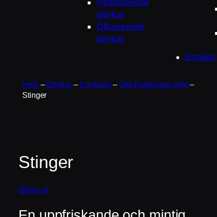
Vinbaserade
drinkar
Ölbaserade
drinkar
English
Hem
–
Drinkar
–
Cocktails
–
Old-Fashioned-style
–
Stinger
Stinger
Skriv ut
En uppfriskande och mintig