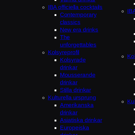
IBA officiella cocktails
IBA
Contemporary
classics
New era drinks
The
unforgettables
Kolsyreprofil
Kol
Kolsyrade
drinkar
Mousserande
drinkar
Stilla drinkar
Kulturella ursprung
Kul
Amerikanska
drinkar
Asiatiska drinkar
Europeiska