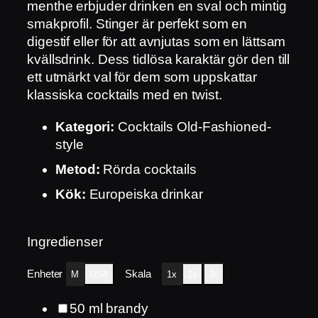
menthe erbjuder drinken en sval och mintig
smakprofil. Stinger är perfekt som en
digestif eller för att avnjutas som en lättsam
kvällsdrink. Dess tidlösa karaktär gör den till
ett utmärkt val för dem som uppskattar
klassiska cocktails med en twist.
Kategori:
Cocktails Old-Fashioned-
style
Metod:
Rörda cocktails
Kök:
Europeiska drinkar
Ingredienser
Enheter
Skala
M
USA
1x
2x
3x
50
ml
brandy