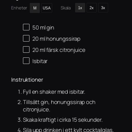
Enheter
Skala
1x
2x
3x
M
USA
50
ml
gin
20
ml
honungssirap
20
ml
färsk citronjuice
Isbitar
Instruktioner
Fyll en shaker med isbitar.
Tillsätt gin, honungssirap och
citronjuice.
Skaka kraftigt i cirka 15 sekunder.
Sila upp drinken i ett kylt cocktailglas.