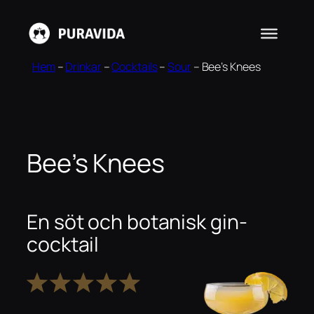
Hoppa
till
innehåll
Hem
–
Drinkar
–
Cocktails
–
Sour
–
Bee’s Knees
Bee’s Knees
En söt och botanisk gin-
cocktail
1
2
3
4
5
Stjärna
Stjärnor
Stjärnor
Stjärnor
Stjärnor