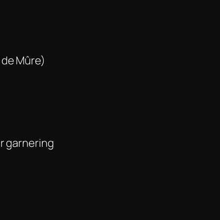
e de Mûre)
ör garnering