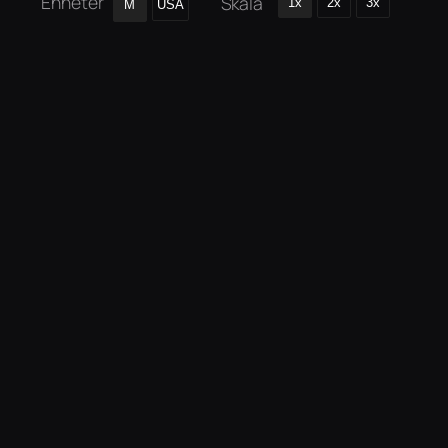
Enheter
Skala
1x
2x
3x
M
USA