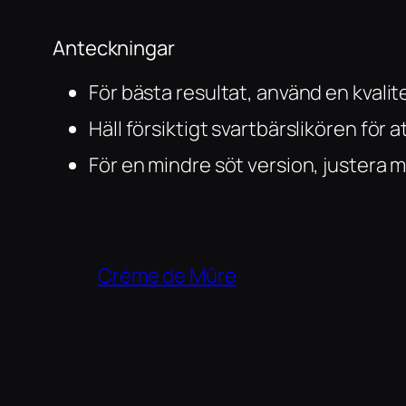
Anteckningar
För bästa resultat, använd en kvalit
Häll försiktigt svartbärslikören för
För en mindre söt version, justera
Créme de Mûre