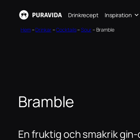
Hoppa
Drinkrecept
Inspiration
till
innehåll
Hem
–
Drinkar
–
Cocktails
–
Sour
–
Bramble
Bramble
En fruktig och smakrik gin-