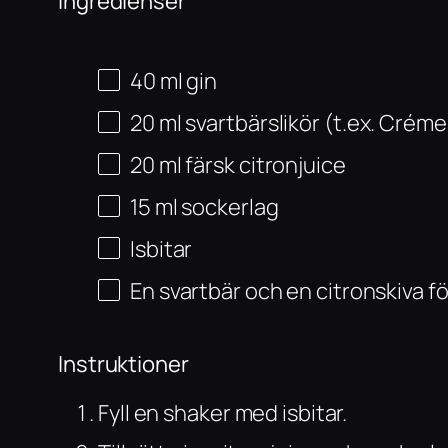
Ingredienser
40
ml
gin
20
ml
svartbärslikör (t.ex. Crém
20
ml
färsk citronjuice
15
ml
sockerlag
Isbitar
En svartbär och en citronskiva f
Instruktioner
Fyll en shaker med isbitar.