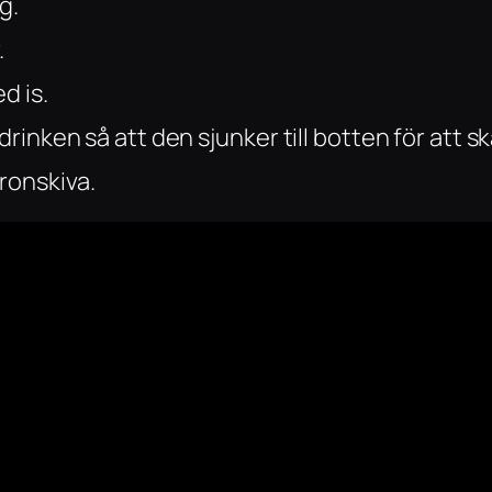
g.
.
d is.
 drinken så att den sjunker till botten för att 
ronskiva.