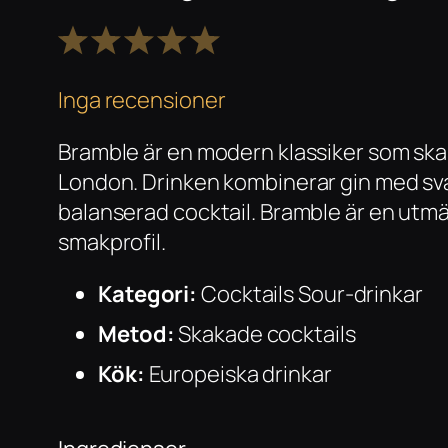
1
2
3
4
5
Stjärna
Stjärnor
Stjärnor
Stjärnor
Stjärnor
Inga recensioner
Bramble är en modern klassiker som skap
London. Drinken kombinerar gin med svart
balanserad cocktail. Bramble är en utmär
smakprofil.
Kategori:
Cocktails Sour-drinkar
Metod:
Skakade cocktails
Kök:
Europeiska drinkar