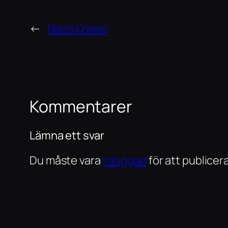
←
Bee’s Knees
Kommentarer
Lämna ett svar
Du måste vara
inloggad
för att publice