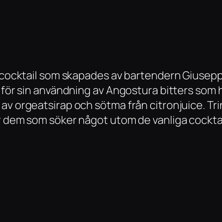
iv cocktail som skapades av bartendern Giusep
g för sin användning av Angostura bitters som 
v orgeatsirap och sötma från citronjuice. Trin
ör dem som söker något utom de vanliga cockta