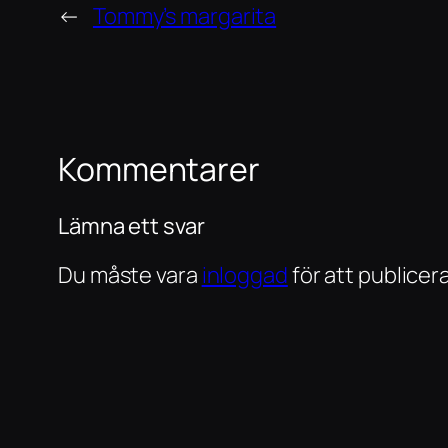
←
Tommy’s margarita
Kommentarer
Lämna ett svar
Du måste vara
inloggad
för att publice