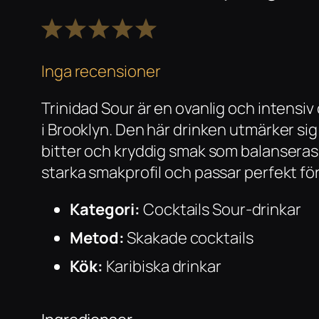
1
2
3
4
5
Stjärna
Stjärnor
Stjärnor
Stjärnor
Stjärnor
Inga recensioner
Trinidad Sour är en ovanlig och intens
i Brooklyn. Den här drinken utmärker si
bitter och kryddig smak som balanseras a
starka smakprofil och passar perfekt f
Kategori:
Cocktails Sour-drinkar
Metod:
Skakade cocktails
Kök:
Karibiska drinkar