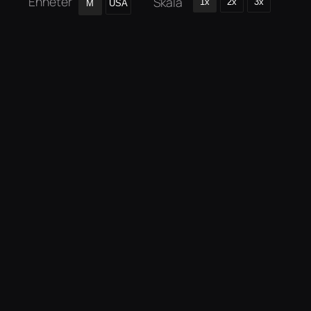
Enheter
Skala
1x
2x
3x
M
USA