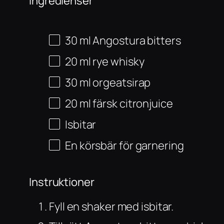
Ingredienser
30
ml
Angostura bitters
20
ml
rye whisky
30
ml
orgeatsirap
20
ml
färsk citronjuice
Isbitar
En körsbär för garnering
Instruktioner
Fyll en shaker med isbitar.