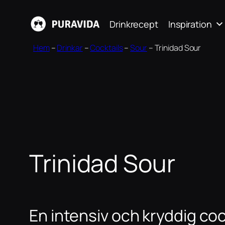
Hoppa
Drinkrecept
Inspiration
till
innehåll
Hem
–
Drinkar
–
Cocktails
–
Sour
–
Trinidad Sour
Trinidad Sour
En intensiv och kryddig coc