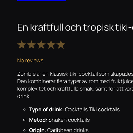
En kraftfull och tropisk tiki
1
2
3
4
5
Star
Stars
Stars
Stars
Stars
No reviews
Zombie är en klassisk tiki-cocktail som skapade
Den kombinerar flera typer av rom med fruktjuice
komplexitet och kraftfulla smak, samt för att var
drink.
Type of drink:
Cocktails Tiki cocktails
Metod:
Shaken cocktails
Origin:
Caribbean drinks