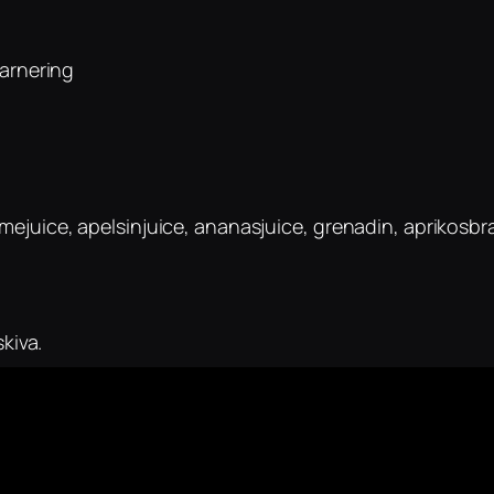
garnering
 limejuice, apelsinjuice, ananasjuice, grenadin, aprikosb
kiva.