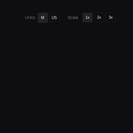
Scale
Units
1x
2x
3x
M
US