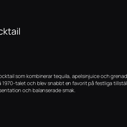
cktail
cktail som kombinerar tequila, apelsinjuice och grenadi
970-talet och blev snabbt en favorit på festliga tillställ
esentation och balanserade smak.