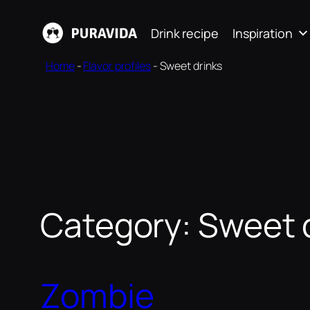
Skip
Drink recipe
Inspiration
to
content
Home
-
Flavor profiles
-
Sweet drinks
Category:
Sweet 
Zombie