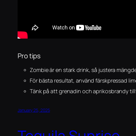
Pro tips
Zombie är en stark drink, så justera mängd
För bästa resultat, använd färskpressad lim
Tänk på att grenadin och aprikosbrandy tillf
January 25, 2025
Tequila Sunrise