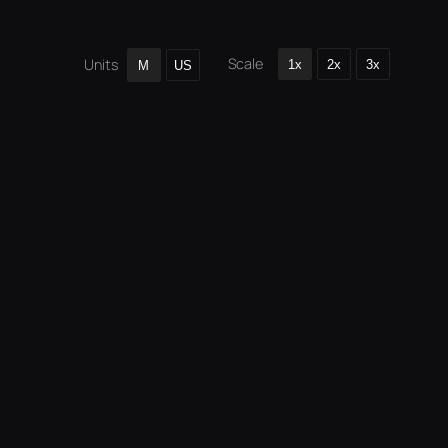
Scale
Units
1x
2x
3x
M
US