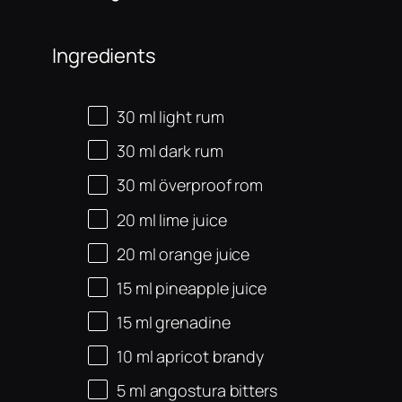
Ingredients
30
ml
light rum
30
ml
dark rum
30
ml
överproof rom
20
ml
lime juice
20
ml
orange juice
15
ml
pineapple juice
15
ml
grenadine
10
ml
apricot brandy
5
ml
angostura bitters